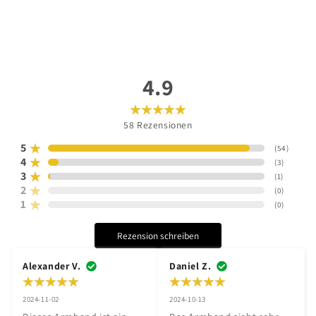
4.9
58
Rezensionen
5
(
54
)
4
(
3
)
3
(
1
)
2
(
0
)
1
(
0
)
Rezension schreiben
Alexander V.
Daniel Z.
2024-11-02
2024-10-13