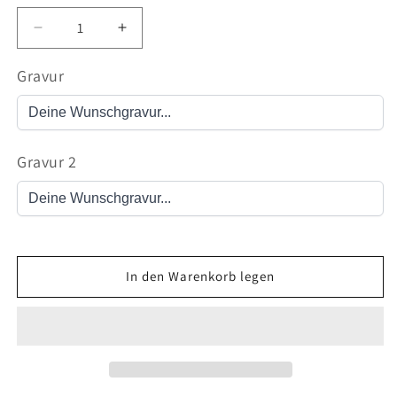
Verringere
Erhöhe
die
die
Menge
Menge
Gravur
für
für
Partnerarmbänder
Partnerarmbänder
Edelstein
Edelstein
mit
mit
Gravur 2
Gravur
Gravur
In den Warenkorb legen