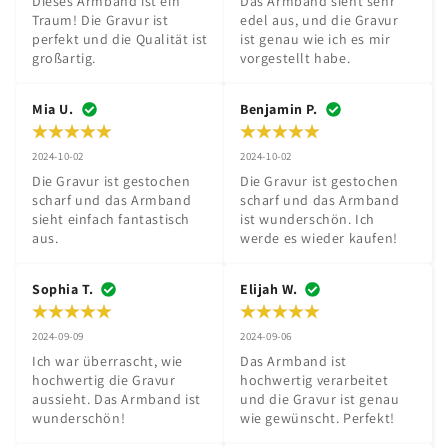
Dieses Armband ist ein 
Das Armband sieht sehr 
Traum! Die Gravur ist 
edel aus, und die Gravur 
perfekt und die Qualität ist 
ist genau wie ich es mir 
großartig.
vorgestellt habe.
Mia U.
Benjamin P.
2024-10-02
2024-10-02
Die Gravur ist gestochen 
Die Gravur ist gestochen 
scharf und das Armband 
scharf und das Armband 
sieht einfach fantastisch 
ist wunderschön. Ich 
aus.
werde es wieder kaufen!
Sophia T.
Elijah W.
2024-09-09
2024-09-06
Ich war überrascht, wie 
Das Armband ist 
hochwertig die Gravur 
hochwertig verarbeitet 
aussieht. Das Armband ist 
und die Gravur ist genau 
wunderschön!
wie gewünscht. Perfekt!