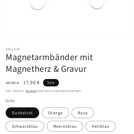
Medien
1
in
4MYLOVE
Magnetarmbänder mit
Modal
öffnen
Magnetherz & Gravur
Normaler
Verkaufspreis
17,90 €
39,90 €
Sale
Preis
Inkl. Steuern.
Versand
wird beim Checkout berechnet
farbe
Dunkelrot
Orange
Rosa
Schwarzblau
Meeresblau
Hellblau