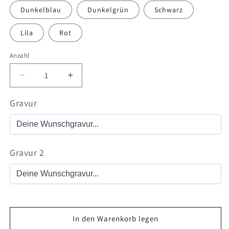
Dunkelblau
Dunkelgrün
Schwarz
Lila
Rot
Anzahl
Verringere
Erhöhe
die
die
Menge
Menge
Gravur
für
für
Magnetarmbänder
Magnetarmbänder
mit
mit
Magnetherz
Magnetherz
Gravur 2
&amp;
&amp;
Gravur
Gravur
In den Warenkorb legen