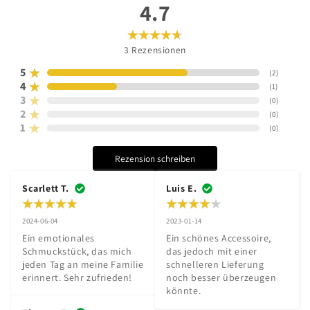
4.7
3
Rezensionen
5
(
2
)
4
(
1
)
3
(
0
)
2
(
0
)
1
(
0
)
Rezension schreiben
Scarlett T.
Luis E.
2024-06-04
2023-01-14
Ein emotionales 
Ein schönes Accessoire, 
Schmuckstück, das mich 
das jedoch mit einer 
jeden Tag an meine Familie 
schnelleren Lieferung 
erinnert. Sehr zufrieden!
noch besser überzeugen 
könnte.