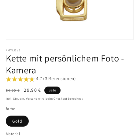
Medien
1
in
4MYLOVE
Kette mit persönlichem Foto -
Modal
öffnen
Kamera
4.7 (3 Rezensionen)
Normaler
Verkaufspreis
29,90 €
54,90 €
Sale
Preis
Inkl. Steuern.
Versand
wird beim Checkout berechnet
farbe
Gold
Material