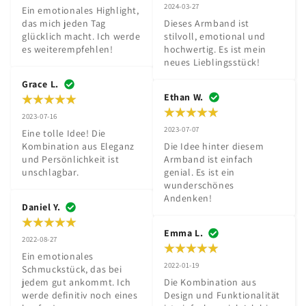
2024-03-27
Ein emotionales Highlight, 
das mich jeden Tag 
Dieses Armband ist 
glücklich macht. Ich werde 
stilvoll, emotional und 
es weiterempfehlen!
hochwertig. Es ist mein 
neues Lieblingsstück!
Grace L.
Ethan W.
2023-07-16
2023-07-07
Eine tolle Idee! Die 
Kombination aus Eleganz 
Die Idee hinter diesem 
und Persönlichkeit ist 
Armband ist einfach 
unschlagbar.
genial. Es ist ein 
wunderschönes 
Andenken!
Daniel Y.
Emma L.
2022-08-27
Ein emotionales 
2022-01-19
Schmuckstück, das bei 
jedem gut ankommt. Ich 
Die Kombination aus 
werde definitiv noch eines 
Design und Funktionalität 