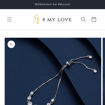
Direkt zum
Willkommen bei 4MyLove
Inhalt
Warenkorb
oduktinformationen
ringen