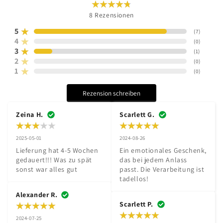
8
Rezensionen
5
(
7
)
4
(
0
)
3
(
1
)
2
(
0
)
1
(
0
)
Rezension schreiben
Zeina H.
Scarlett G.
2025-05-01
2024-08-26
Lieferung hat 4-5 Wochen 
Ein emotionales Geschenk, 
gedauert!!! Was zu spät 
das bei jedem Anlass 
sonst war alles gut
passt. Die Verarbeitung ist 
tadellos!
Alexander R.
Scarlett P.
2024-07-25