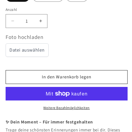
Anzahl
Verringere
Erhöhe
die
die
Menge
Menge
Foto hochladen
für
für
Armband
Armband
Datei auswählen
mit
mit
persönlichem
persönlichem
Foto
Foto
-
-
In den Warenkorb legen
Circle
Circle
Diamonds
Diamonds
Weitere Bezahlmöglichkeiten
✨ Dein Moment – Für immer festgehalten
Trage deine schönsten Erinnerungen immer bei dir. Dieses