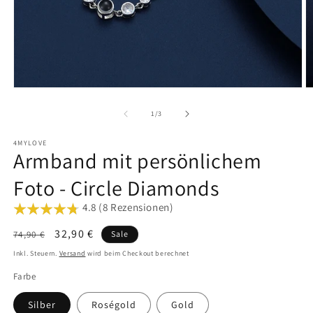
Medien
M
1
2
in
in
von
1
/
3
Modal
M
öffnen
ö
4MYLOVE
Armband mit persönlichem
Foto - Circle Diamonds
4.8 (8 Rezensionen)
Normaler
Verkaufspreis
32,90 €
74,90 €
Sale
Preis
Inkl. Steuern.
Versand
wird beim Checkout berechnet
Farbe
Silber
Roségold
Gold