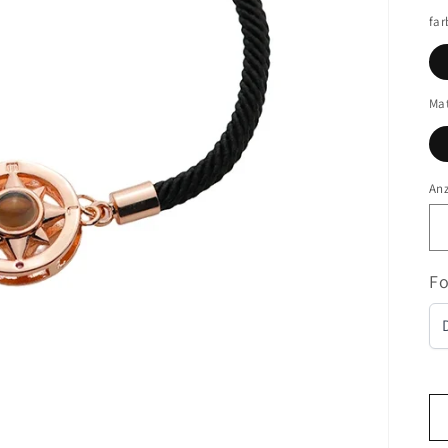
far
Mat
An
Fo