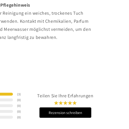
 Pflegehinweis
r Reinigung ein weiches, trockenes Tuch
rwenden. Kontakt mit Chemikalien, Parfum
d Meerwasser möglichst vermeiden, um den
anz langfristig zu bewahren.
(
3
)
Teilen Sie Ihre Erfahrungen
(
0
)
(
0
)
(
0
)
Rezension schreiben
(
0
)