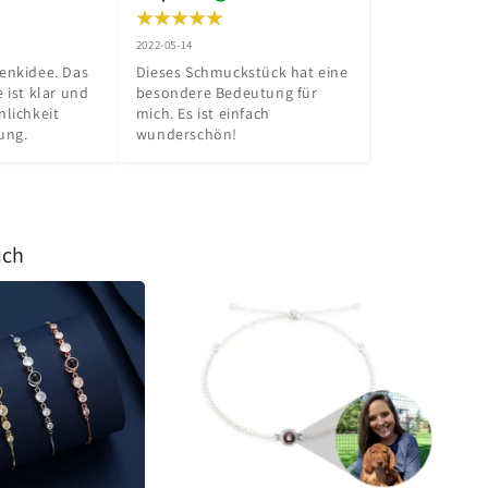
2022-05-14
enkidee. Das 
Dieses Schmuckstück hat eine 
 ist klar und 
besondere Bedeutung für 
lichkeit 
mich. Es ist einfach 
ung.
wunderschön!
uch