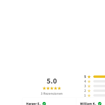
5
5.0
4
3
2
3
Rezensionen
1
Harper E.
William K.