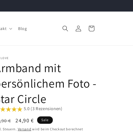
Einloggen
Warenkorb
akt
Blog
YLOVE
Armband mit
ersönlichem Foto -
tar Circle
5.0 (3 Rezensionen)
ormaler
Verkaufspreis
24,90 €
,90 €
Sale
eis
l. Steuern.
Versand
wird beim Checkout berechnet