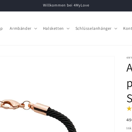
Willkommen bei 4MyLove
op
Armbänder
Halsketten
Schlüsselanhänger
Kont
4M
p
S
N
49
Pr
Ink