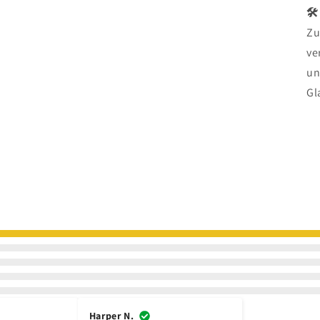
🛠
Zu
ve
un
Gl
Harper N.