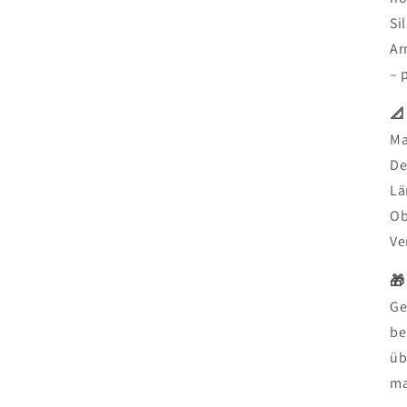
Si
Ar
– 
📐
Ma
De
Lä
Ob
Ve
🎁
Ge
be
üb
ma