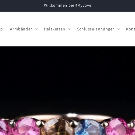
Willkommen bei 4MyLove
op
Armbänder
Halsketten
Schlüsselanhänger
Kont