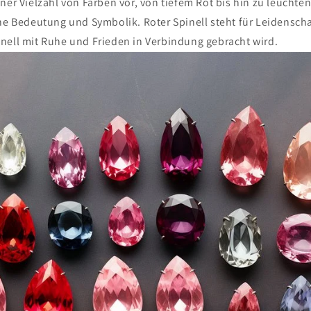
ner Vielzahl von Farben vor, von tiefem Rot bis hin zu leucht
ene Bedeutung und Symbolik. Roter Spinell steht für Leidenscha
nell mit Ruhe und Frieden in Verbindung gebracht wird.