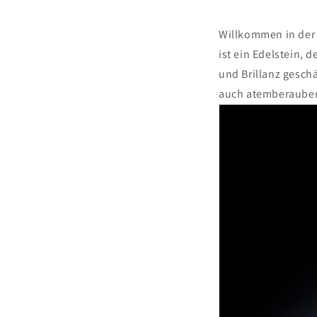
Willkommen in der 
ist ein Edelstein, 
und Brillanz geschä
auch atemberauben