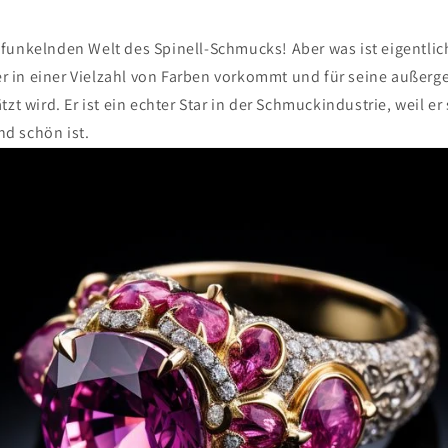
funkelnden Welt des Spinell-Schmucks! Aber was ist eigentlich
der in einer Vielzahl von Farben vorkommt und für seine außer
tzt wird. Er ist ein echter Star in der Schmuckindustrie, weil e
d schön ist.