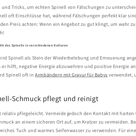
ps und Tricks, um echten Spinell von Fälschungen zu untersche
inell oft Einschlüsse hat, während Fälschungen perfekt klar si
en Preis achten: Wenn ein Angebot zu gut klingt, um wahr zu s
h!
ik des Spinells in verschiedenen Kulturen
 wird Spinell als Stein der Wiederbelebung und Erneuerung ang
r hilft, negative Energie abzuwehren und positive Energie an
rd Spinell oft in
Armbändern mit Gravur für Babys
verwendet, 
ell-Schmuck pflegt und reinigt
t relativ pflegeleicht. Vermeide jedoch den Kontakt mit harte
muck an einem sicheren Ort auf, um Kratzer zu vermeiden. Bei
weiches Tuch und warmes Seifenwasser zu verwenden. Für eine